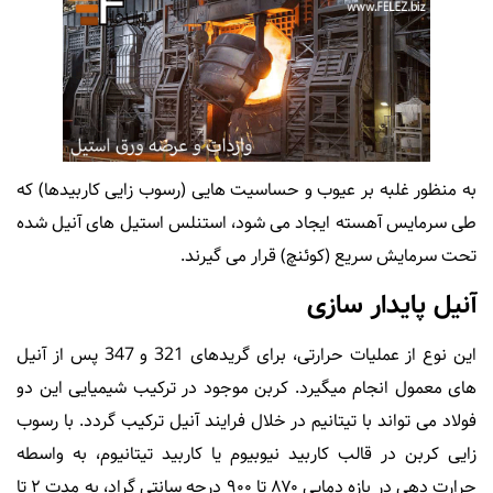
به منظور غلبه بر عیوب و حساسیت هایی (رسوب زایی کاربیدها) که
طی سرمایس آهسته ایجاد می شود، استنلس استیل های آنیل شده
تحت سرمایش سریع (کوئنچ) قرار می گیرند.
آنیل پایدار سازی
این نوع از عملیات حرارتی، برای گریدهای 321 و 347 پس از آنیل
های معمول انجام میگیرد. کربن موجود در ترکیب شیمیایی این دو
فولاد می تواند با تیتانیم در خلال فرایند آنیل ترکیب گردد. با رسوب
زایی کربن در قالب کاربید نیوبیوم یا کاربید تیتانیوم، به واسطه
حرارت دهی در بازه دمایی ۸۷۰ تا ۹۰۰ درجه سانتی گراد، به مدت ۲ تا