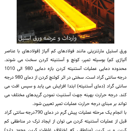
ورق استیل مارتنزیتی مانند فولادهای کم آلیاژ (فولادهای با عناصر
آلیاژی کم) بوسیله تمپر، کونچ و آستنیته کردن سخت می شوند.
محدوده دمایی عملیات آستنیته کردن بازه دمایی 980 الی 1010
درجه سانتی گراد است. سختی در اثر کوئنچ کردن از دمای 980 درجه
سانتی گراد (دمای آستنیته) ابتدا افزایش می یابد و سپس افت می
کند. درجه حرارت بهینه جهت آستنیت نمودن گریدهای مختلف می
تواند بر مبنای درجه حرارت عملیات تمپر تعیین شود.
با انجام یک مرحله عملیات پیش گرم در دمای 790درجه سانتی گراد
قبل از عملیات آستنیته کردن می توان از ایجاد ترک در مناطقی کم
کربن و پر کربن (مناطقی که اختلاف غلظت کربن وجود دارد)