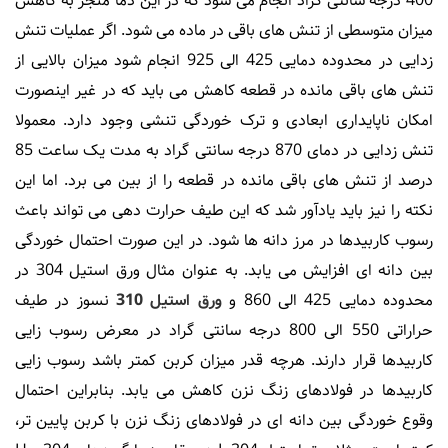
400 درجه سانتی گراد انجام می شود که در این دما منجر به کاهش
میزان متوسطی از تنش های باقی در ماده می شود. اگر عملیات تنش
زدایی در محدوده دمایی 425 الی 925 انجام شود میزان بالایی از
تنش های باقی مانده در قطعه کاهش می باید که در غیر اینصورت
امکان ناپایداری ابعادی و ترک خوردگی تنشی وجود دارد. معمولا
تنش زدایی در دمای 870 درجه سانتی گراد به مدت یک ساعت 85
درصد از تنش های باقی مانده در قطعه را از بین می برد. اما این
نکته را نیز باید یادآور شد که این طیف حرارت دهی می تواند باعث
رسوب کاربیدها در مرز دانه ها شود. در این صورت احتمال خوردگی
بین دانه ای افزایش می یابد. به عنوان مثال ورق استیل 304 در
محدوده دمایی 425 الی 860 و
ورق استیل 310
نسوز در طیف
حراراتی 550 الی 800 درجه سانتی گراد در معرض رسوب زایی
کاربیدها قرار دارند. هرچه قدر میزان کربن کمتر باشد رسوب زایی
کاربیدها در فولادهای زنگ نزن کاهش می یابد. بنابراین احتمال
وقوع خوردگی بین دانه ای در فولادهای زنگ نزن با کربن پایین تر،