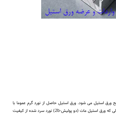
ورق استیل می شود. ورق استیل حاصل از نورد گرم عموما با
سطح تک پولیش مات (No.1) تولید می شوند. در حالی که ورق استیل مات (دو پولیش-2b) نورد سرد شده از کیفیت