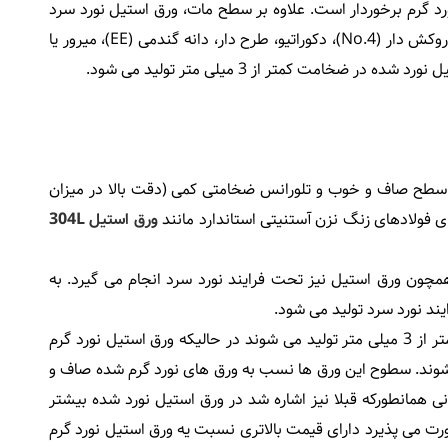
گرم برخوردار است. علاوه بر سطح مات، ورق استیل نورد سرد
شده با سطوح دیگری نیز همچون براق (BA)، خشدار روکش دار (No.4)، دکوراتیو، طرح دار، دانه گندمی (EE)، میرور یا
ه سطح صاف و خوب و تلورانس ضخامتی کمی (دقت بالا در میزان
 فولادهای زنگ نزن ﺁستنیتی استاندارد مانند
ورق استیل 304L
همچون ورق استیل نیز تحت فرایند نورد سرد انجام می گیرد. به
ورق استیل نورد سرد شده معمولا در ضخامت های کمتر از 3 میلی متر تولید می شوند در حالیکه ورق استیل نورد گرم
ی بالاتر از 3 میل تولید می شوند. سطوح این ورق ها نسب به ورق های نورد گرم شده صاف و
 همانطورکه قبلا نیز اشاره شد در ورق استیل نورد شده بیشتر
ت می پذیرد دارای قیمت بالاتری نسبت یه ورق استیل نورد گرم