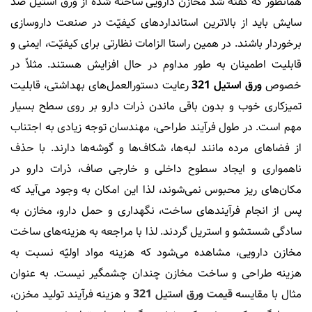
همانطور که گفته شد مخازن دارویی ساخته شده از ورق استیل ضد
سایش باید از بالاترین استانداردهای کیفیّت در صنعت داروسازی
برخوردار باشند. در همین راستا الزامات نظارتی برای کیفیّت، ایمنی و
قابلیت اطمینان به طور مداوم در حال افزایش هستند. مثلاً در
خصوص
ورق استیل 321
رعایت دستورالعمل‌های بهداشتی، قابلیت
تمیزکاری خوب و بدون باقی ماندن ذرات دارو بر روی سطح بسیار
مهم است. در طول فرآیند طراحی، مهندسان توجه زیادی به اجتناب
از فضاهای مرده مانند لبه‌ها، شکاف‌ها و گوشه‌ها دارند. با حذف
ناهمواری و ایجاد سطوح داخلی و خارجی صاف، ذرات دارو در
مکان‌های ریز محبوس نمی‌شوند، لذا این امکان به وجود می‌آید که
پس از انجام فرآیندهای ساخت، نگهداری و حمل دارو، مخازن به
سادگی شستشو و استریل گردند. لذا با مراجعه به هزینه‌های ساخت
مخازن دارویی، مشاهده می‌شود که هزینه مواد اولیّه نسبت به
هزینه طراحی و ساخت مخازن چندان چشمگیر نیست. به عنوان
مثال با مقایسه
قیمت ورق استیل 321
و هزینه فرآیند تولید مخزن،