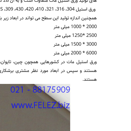
های تولید ورق استیل مات متفاوت است و به آن 2B گفته می شود و شامل موارد زیر می شود:
ورق استیل 304، 316، 321، 410، 420، 430، 309، 310S
همچنین اندازه تولید این سطح می تواند در ابعاد زیر ب
2000 * 1000 میلی متر
2500 *1250 میلی متر
3000 * 1500 میلی متر
6000 * 2000 میلی متر
ورق استیل مات در کشورهایی همچون چین، تایوان، 
هستند و سپس در ابعاد مورد نظر مشتری برشکاری 
هستند.