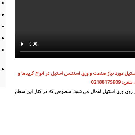
ستیل مورد نیاز صنعت و ورق استنلس استیل در انواع گریدها و
02188175909
روی ورق استیل اعمال می شود. سطوحی که در کنار این سطح