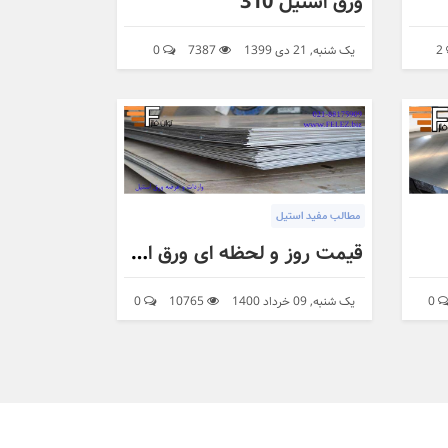
ورق استیل 310
2
یک شنبه, 21 دی 1399
7387
0
مطالب مفید استیل
قیمت روز و لحظه ای ورق استیل و انواع ورق استیل
0
یک شنبه, 09 خرداد 1400
10765
0