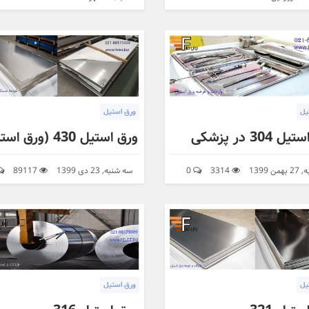
یل
ورق استیل
304 در پزشکی
ن 1399
3314
0
سه شنبه, 23 دی 1399
89117
یل
ورق استیل