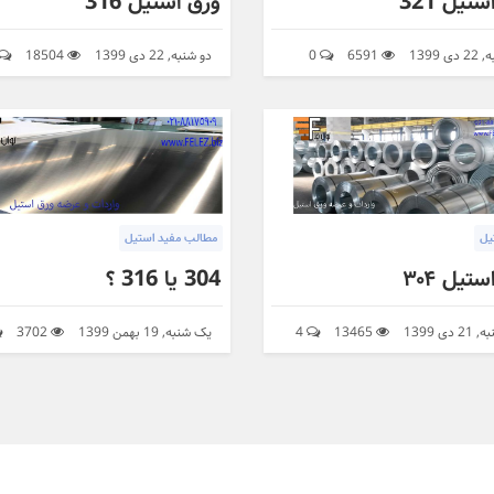
تیل 321
ورق استیل 316
ی 1399
6591
0
دو شنبه, 22 دی 1399
18504
یل
مطالب مفید استیل
تیل ۳۰۴
304 یا 316 ؟
دی 1399
13465
4
یک شنبه, 19 بهمن 1399
3702