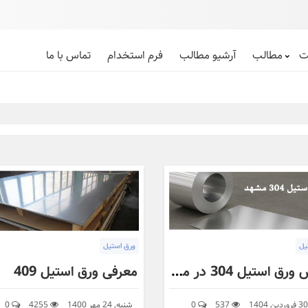
ت
مطالب
آرشیو مطالب
فرم استخدام
تماس با ما
یل
ورق استیل
فروش ورق استیل 304 در مشهد | بهترین قیمت و کیفیت - توان فلز
معرفی ورق استیل 409
537
0
شنبه, 24 مهر 1400
4255
0