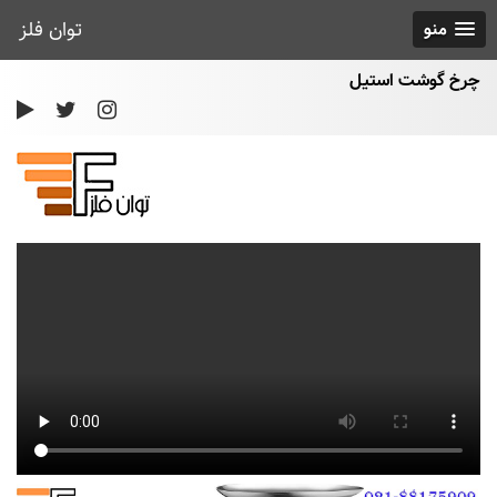
توان فلز
منو
چرخ گوشت استیل